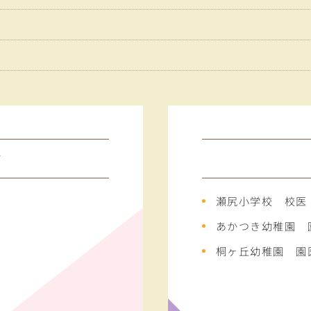
任
会
瀬尻小学校 校医
あかつき幼稚園 
桐ヶ丘幼稚園 園