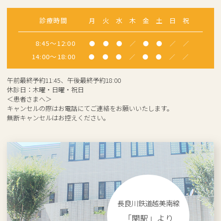
診療時間
月
火
水
木
金
土
日
祝
8:45～12:00
●
●
●
／
●
●
／
／
14:00～18:00
●
●
●
／
●
●
／
／
午前最終予約11:45、午後最終予約18:00
休診日：木曜・日曜・祝日
＜患者さまへ＞
キャンセルの際はお電話にてご連絡をお願いいたします。
無断キャンセルはお控えください。
長良川鉄道越美南線
「関駅」より