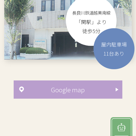
長良川鉄道越美南線
「関駅」より
徒歩5分
屋内駐車場
11
台あり
Google map