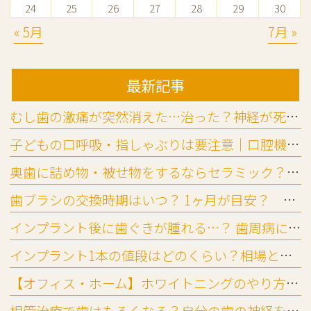
24
25
26
27
28
29
30
« 5月
7月 »
最新記事
むし歯の激痛が突然消えた…治った？神経が死んだ？放置リスクを歯科医が解説
子どもの口呼吸・指しゃぶりは要注意｜口腔機能発達不全症チェック法
奥歯に詰め物・被せ物をするならセラミック？ ジルコニア？違いと選び方
歯ブラシの交換時期はいつ？ 1ヶ月が目安？ 替え時と替えないリスク
インプラント後に歯ぐきが腫れる…？ 歯周病に似た「インプラント周囲炎」とは
インプラント1本の値段はどのくらい？相場と費用の内訳を詳しく解説
【オフィス・ホーム】ホワイトニングのやり方と頻度の目安