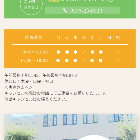
ご予約・
お問合せ
0575-23-8020
診療時間
月
火
水
木
金
土
日
祝
8:45～12:00
●
●
●
／
●
●
／
／
14:00～18:00
●
●
●
／
●
●
／
／
午前最終予約11:45、午後最終予約18:00
休診日：木曜・日曜・祝日
＜患者さまへ＞
キャンセルの際はお電話にてご連絡をお願いいたします。
無断キャンセルはお控えください。