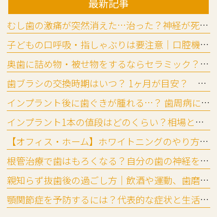
最新記事
むし歯の激痛が突然消えた…治った？神経が死んだ？放置リスクを歯科医が解説
子どもの口呼吸・指しゃぶりは要注意｜口腔機能発達不全症チェック法
奥歯に詰め物・被せ物をするならセラミック？ ジルコニア？違いと選び方
歯ブラシの交換時期はいつ？ 1ヶ月が目安？ 替え時と替えないリスク
インプラント後に歯ぐきが腫れる…？ 歯周病に似た「インプラント周囲炎」とは
インプラント1本の値段はどのくらい？相場と費用の内訳を詳しく解説
【オフィス・ホーム】ホワイトニングのやり方と頻度の目安
根管治療で歯はもろくなる？自分の歯の神経を残すメリットと起こりやすいトラブル
親知らず抜歯後の過ごし方｜飲酒や運動、歯磨き・入浴はいつ再開できる？
顎関節症を予防するには？代表的な症状と生活習慣でできる対策