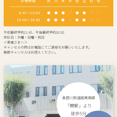
診療時間
月
火
水
木
金
土
日
祝
8:45～12:00
●
●
●
／
●
●
／
／
14:00～18:00
●
●
●
／
●
●
／
／
午前最終予約11:45、午後最終予約18:00
休診日：木曜・日曜・祝日
＜患者さまへ＞
キャンセルの際はお電話にてご連絡をお願いいたします。
無断キャンセルはお控えください。
長良川鉄道越美南線
「関駅」より
徒歩5分