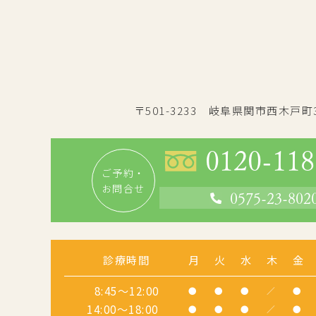
〒501-3233 岐阜県関市西木戸町
0120-118
ご予約・
お問合せ
0575-23-802
診療時間
月
火
水
木
金
8:45～12:00
●
●
●
／
●
14:00～18:00
●
●
●
／
●