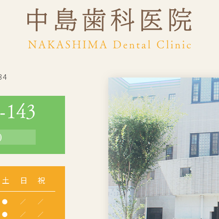
34
-143
0
土
日
祝
●
／
／
●
／
／