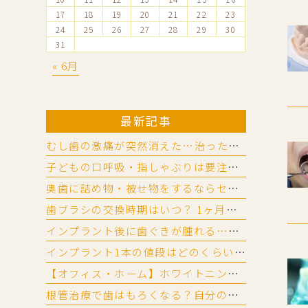
17
18
19
20
21
22
23
24
25
26
27
28
29
30
31
« 6月
最新記事
むし歯の激痛が突然消えた…治った？神経が死んだ？放置リスクを歯科医が解説
子どもの口呼吸・指しゃぶりは要注意｜口腔機能発達不全症チェック法
奥歯に詰め物・被せ物をするならセラミック？ ジルコニア？違いと選び方
歯ブラシの交換時期はいつ？ 1ヶ月が目安？ 替え時と替えないリスク
インプラント後に歯ぐきが腫れる…？ 歯周病に似た「インプラント周囲炎」とは
インプラント1本の値段はどのくらい？相場と費用の内訳を詳しく解説
【オフィス・ホーム】ホワイトニングのやり方と頻度の目安
根管治療で歯はもろくなる？自分の歯の神経を残すメリットと起こりやすいトラブル