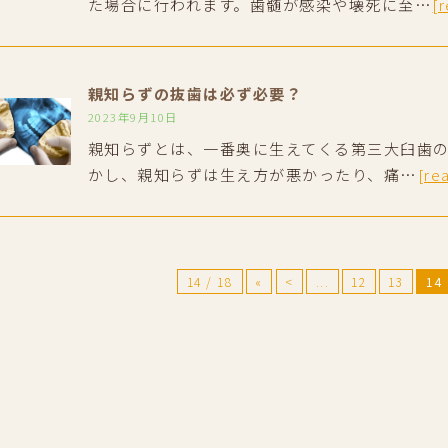
た場合に行われます。歯髄が感染や壊死に至…
[
親知らずの抜歯は必ず必要？
2023年9月10日
親知らずとは、一番奥に生えてくる第三大臼歯の
かし、親知らずは生え方が悪かったり、痛…
[re
14 / 18
«
<
...
12
13
14