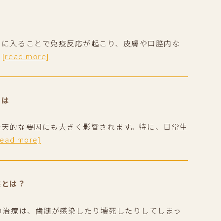
内に入ることで免疫反応が起こり、皮膚や口腔内な
…
[read more]
とは
後天的な要因にも大きく影響されます。特に、日常生
read more]
態とは？
の治療は、歯髄が感染したり壊死したりしてしまっ