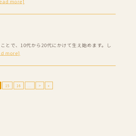
read more]
ことで、10代から20代にかけて生え始めます。し
ad more]
15
16
...
>
»