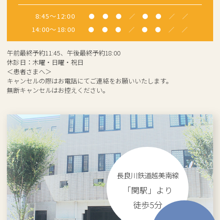
8:45～12:00
●
●
●
／
●
●
／
／
14:00～18:00
●
●
●
／
●
●
／
／
午前最終予約11:45、午後最終予約18:00
休診日：木曜・日曜・祝日
＜患者さまへ＞
キャンセルの際はお電話にてご連絡をお願いいたします。
無断キャンセルはお控えください。
長良川鉄道越美南線
「関駅」より
徒歩5分