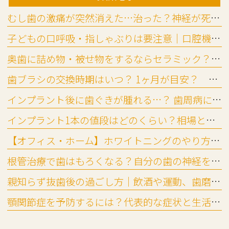
むし歯の激痛が突然消えた…治った？神経が死んだ？放置リスクを歯科医が解説
子どもの口呼吸・指しゃぶりは要注意｜口腔機能発達不全症チェック法
奥歯に詰め物・被せ物をするならセラミック？ ジルコニア？違いと選び方
歯ブラシの交換時期はいつ？ 1ヶ月が目安？ 替え時と替えないリスク
インプラント後に歯ぐきが腫れる…？ 歯周病に似た「インプラント周囲炎」とは
インプラント1本の値段はどのくらい？相場と費用の内訳を詳しく解説
【オフィス・ホーム】ホワイトニングのやり方と頻度の目安
根管治療で歯はもろくなる？自分の歯の神経を残すメリットと起こりやすいトラブル
親知らず抜歯後の過ごし方｜飲酒や運動、歯磨き・入浴はいつ再開できる？
顎関節症を予防するには？代表的な症状と生活習慣でできる対策