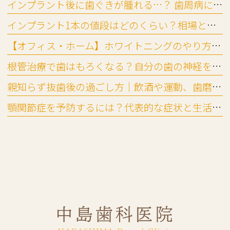
インプラント後に歯ぐきが腫れる…？ 歯周病に似た「インプラント周囲炎」とは
インプラント1本の値段はどのくらい？相場と費用の内訳を詳しく解説
【オフィス・ホーム】ホワイトニングのやり方と頻度の目安
根管治療で歯はもろくなる？自分の歯の神経を残すメリットと起こりやすいトラブル
親知らず抜歯後の過ごし方｜飲酒や運動、歯磨き・入浴はいつ再開できる？
顎関節症を予防するには？代表的な症状と生活習慣でできる対策