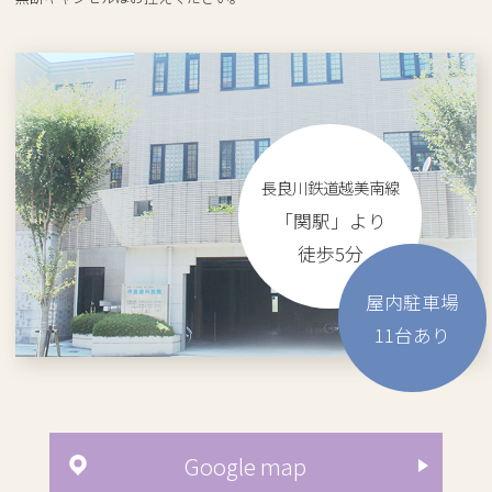
長良川鉄道越美南線
「関駅」より
徒歩5分
屋内駐車場
11
台あり
Google map