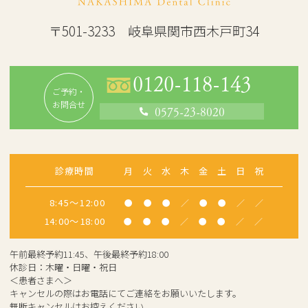
〒501-3233 岐阜県関市西木戸町34
0120-118-143
ご予約・
お問合せ
0575-23-8020
診療時間
月
火
水
木
金
土
日
祝
8:45～12:00
●
●
●
／
●
●
／
／
14:00～18:00
●
●
●
／
●
●
／
／
午前最終予約11:45、午後最終予約18:00
休診日：木曜・日曜・祝日
＜患者さまへ＞
キャンセルの際はお電話にてご連絡をお願いいたします。
無断キャンセルはお控えください。