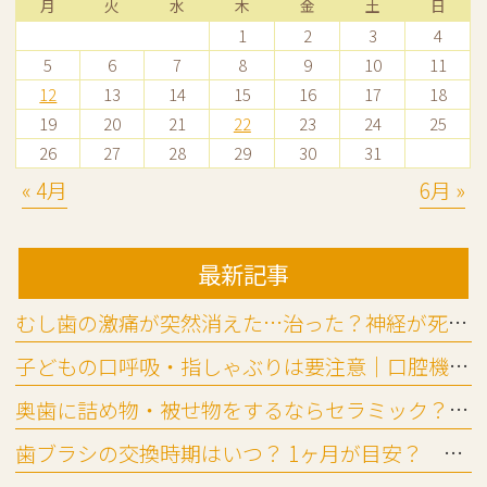
月
火
水
木
金
土
日
1
2
3
4
5
6
7
8
9
10
11
12
13
14
15
16
17
18
19
20
21
22
23
24
25
26
27
28
29
30
31
« 4月
6月 »
最新記事
むし歯の激痛が突然消えた…治った？神経が死んだ？放置リスクを歯科医が解説
子どもの口呼吸・指しゃぶりは要注意｜口腔機能発達不全症チェック法
奥歯に詰め物・被せ物をするならセラミック？ ジルコニア？違いと選び方
歯ブラシの交換時期はいつ？ 1ヶ月が目安？ 替え時と替えないリスク