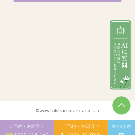
©www.nakashima-dentalclinic.jp