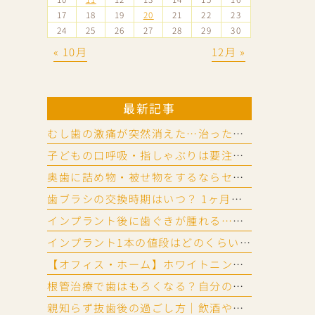
17
18
19
20
21
22
23
24
25
26
27
28
29
30
« 10月
12月 »
最新記事
むし歯の激痛が突然消えた…治った？神経が死んだ？放置リスクを歯科医が解説
子どもの口呼吸・指しゃぶりは要注意｜口腔機能発達不全症チェック法
奥歯に詰め物・被せ物をするならセラミック？ ジルコニア？違いと選び方
歯ブラシの交換時期はいつ？ 1ヶ月が目安？ 替え時と替えないリスク
インプラント後に歯ぐきが腫れる…？ 歯周病に似た「インプラント周囲炎」とは
インプラント1本の値段はどのくらい？相場と費用の内訳を詳しく解説
【オフィス・ホーム】ホワイトニングのやり方と頻度の目安
根管治療で歯はもろくなる？自分の歯の神経を残すメリットと起こりやすいトラブル
親知らず抜歯後の過ごし方｜飲酒や運動、歯磨き・入浴はいつ再開できる？