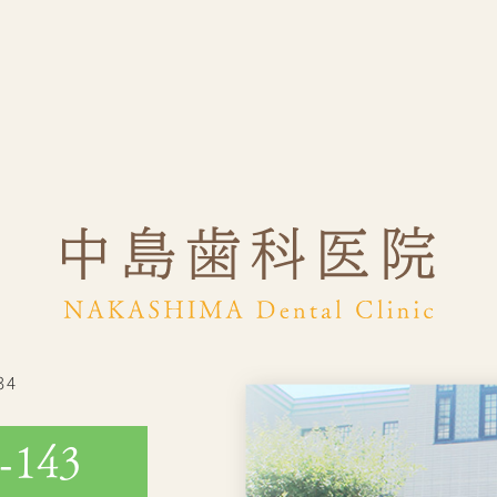
34
-143