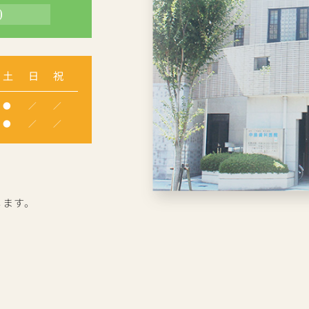
0
土
日
祝
●
／
／
●
／
／
します。