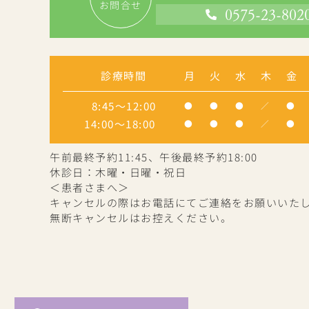
お問合せ
0575-23-802
診療時間
月
火
水
木
金
8:45～12:00
●
●
●
／
●
14:00～18:00
●
●
●
／
●
午前最終予約11:45、午後最終予約18:00
休診日：木曜・日曜・祝日
＜患者さまへ＞
キャンセルの際はお電話にてご連絡をお願いいた
無断キャンセルはお控えください。