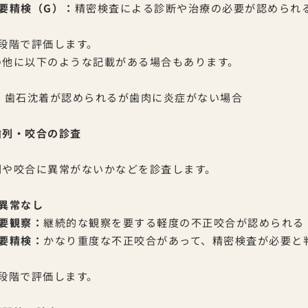
 要精検（G）：
精密検査による診断や治療の必要が認められ
3段階で評価します。
の他に以下のような記載がある場合もあります。
：
歯石沈着が認められるが歯肉に炎症がない場合
歯列・咬合の診査
列や咬合に異常がないかなどを診査します。
 異常なし
 要観察：
継続的な観察を要する軽度の不正咬合が認められる
 要精検：
かなり重度な不正咬合があって、精密検査が必要と
3段階で評価します。