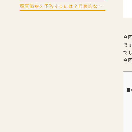
顎関節症を予防するには？代表的な症状と生活習慣でできる対策
今
で
で
今
■