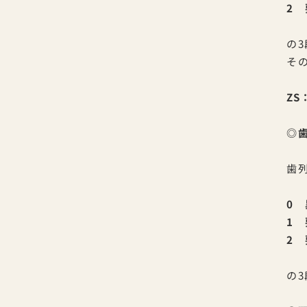
2
の
そ
ZS
◎
歯
0
1
2
の