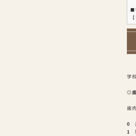
■
【
学
◎
歯
0
1