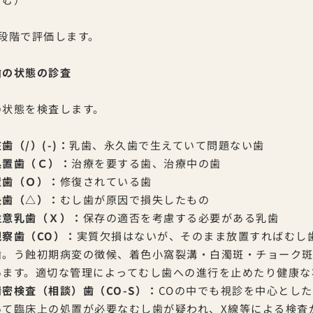
3段階で評価します。
歯の状態の診査
の状態を検査します。
歯（/）(-)：
乳歯、永久歯で生えていて問題ない歯
処置歯（Ｃ）：
治療を要する歯、治療中の歯
置歯（Ｏ）：
修復されている歯
失歯（△）：
むし歯が原因で損失したもの
注意乳歯（Ｘ）：
保存の適否を考慮する必要がある乳歯
観察歯（CO）：
実質欠損はないが、そのまま放置すればむし
歯。う蝕初期病変の徴候、着色小窩裂溝・白濁斑・チョーク
います。適切な管理によってむし歯への進行を止めたり健康な
精密検査（相談）歯（CO-S）：
COの中でも視診を中心とし
いて臨床上の処置が必要なむし歯が疑われ、X線等による検査