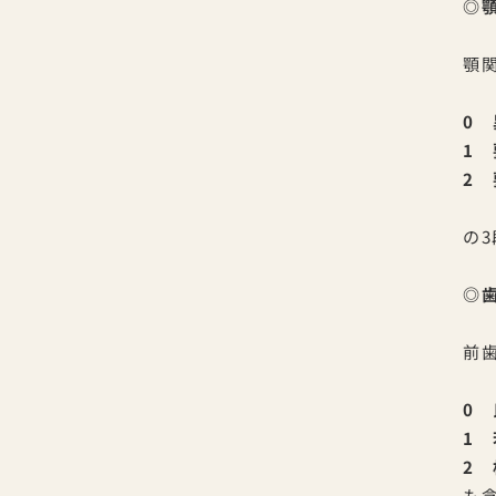
◎
顎
0
1
2
の
◎
前
0
1
2
も