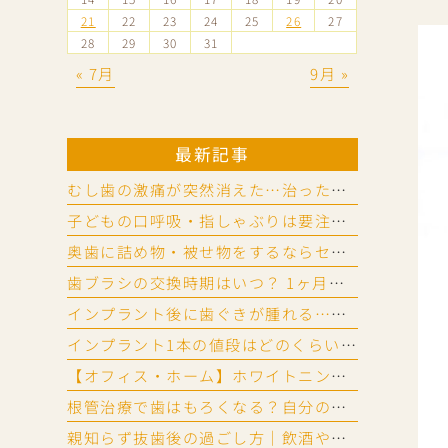
21
22
23
24
25
26
27
28
29
30
31
« 7月
9月 »
最新記事
むし歯の激痛が突然消えた…治った？神経が死んだ？放置リスクを歯科医が解説
子どもの口呼吸・指しゃぶりは要注意｜口腔機能発達不全症チェック法
奥歯に詰め物・被せ物をするならセラミック？ ジルコニア？違いと選び方
歯ブラシの交換時期はいつ？ 1ヶ月が目安？ 替え時と替えないリスク
インプラント後に歯ぐきが腫れる…？ 歯周病に似た「インプラント周囲炎」とは
インプラント1本の値段はどのくらい？相場と費用の内訳を詳しく解説
【オフィス・ホーム】ホワイトニングのやり方と頻度の目安
根管治療で歯はもろくなる？自分の歯の神経を残すメリットと起こりやすいトラブル
親知らず抜歯後の過ごし方｜飲酒や運動、歯磨き・入浴はいつ再開できる？