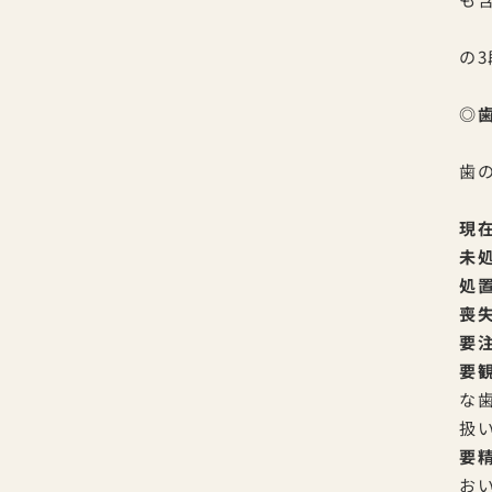
の
◎
歯
現在
未
処
喪
要
要
な
扱
要
お