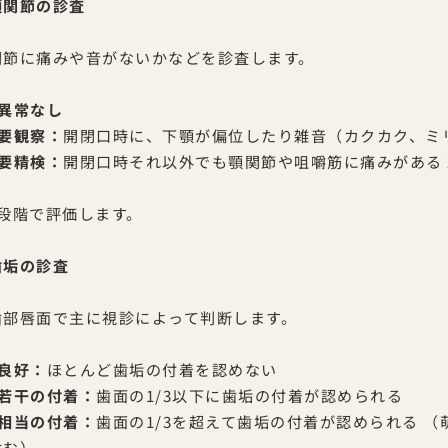
顎関節の診査
関節に痛みや音がないかなどを診査します。
 異常なし
 要観察：
開閉口時に、下顎が偏位したり雑音（カクカク、ミ
 要精検：
開閉口時それ以外でも顎関節や咀嚼筋に痛みがある 
3段階で評価します。
歯垢の診査
歯部唇面で主に視診によって判断します。
 良好：
ほとんど歯垢の付着を認めない
 若干の付着：
歯面の1/3以下に歯垢の付着が認められる
 相当の付着：
歯面の1/3を超えて歯垢の付着が認められる 
含む）