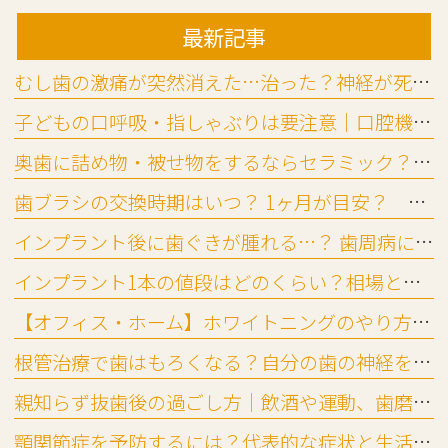
最新記事
むし歯の激痛が突然消えた…治った？神経が死んだ？放置リスクを歯科医が解説
子どもの口呼吸・指しゃぶりは要注意｜口腔機能発達不全症チェック法
奥歯に詰め物・被せ物をするならセラミック？ ジルコニア？違いと選び方
歯ブラシの交換時期はいつ？ 1ヶ月が目安？ 替え時と替えないリスク
インプラント後に歯ぐきが腫れる…？ 歯周病に似た「インプラント周囲炎」とは
インプラント1本の値段はどのくらい？相場と費用の内訳を詳しく解説
【オフィス・ホーム】ホワイトニングのやり方と頻度の目安
根管治療で歯はもろくなる？自分の歯の神経を残すメリットと起こりやすいトラブル
親知らず抜歯後の過ごし方｜飲酒や運動、歯磨き・入浴はいつ再開できる？
顎関節症を予防するには？代表的な症状と生活習慣でできる対策