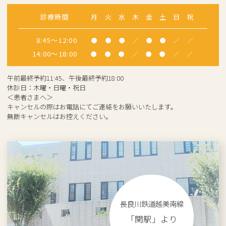
診療時間
月
火
水
木
金
土
日
祝
8:45～12:00
●
●
●
／
●
●
／
／
14:00～18:00
●
●
●
／
●
●
／
／
午前最終予約11:45、午後最終予約18:00
休診日：木曜・日曜・祝日
＜患者さまへ＞
キャンセルの際はお電話にてご連絡をお願いいたします。
無断キャンセルはお控えください。
長良川鉄道越美南線
「関駅」より